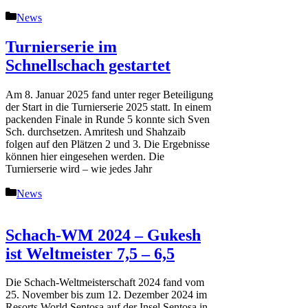
Kategorien
News
Turnierserie im
Schnellschach gestartet
Am 8. Januar 2025 fand unter reger Beteiligung
der Start in die Turnierserie 2025 statt. In einem
packenden Finale in Runde 5 konnte sich Sven
Sch. durchsetzen. Amritesh und Shahzaib
folgen auf den Plätzen 2 und 3. Die Ergebnisse
können hier eingesehen werden. Die
Turnierserie wird – wie jedes Jahr
Kategorien
News
Schach-WM 2024 – Gukesh
ist Weltmeister 7,5 – 6,5
Die Schach-Weltmeisterschaft 2024 fand vom
25. November bis zum 12. Dezember 2024 im
Resorts World Sentosa auf der Insel Sentosa in