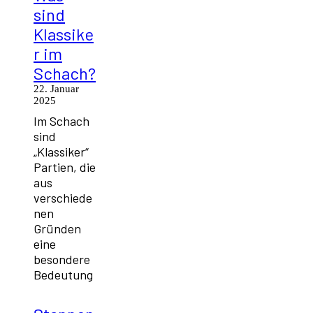
sind
Klassike
r im
Schach?
22. Januar
2025
Im Schach
sind
„Klassiker“
Partien, die
aus
verschiede
nen
Gründen
eine
besondere
Bedeutung