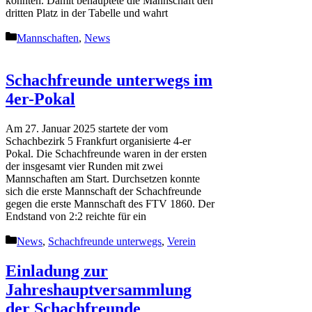
konnten. Damit behauptete die Mannschaft den
dritten Platz in der Tabelle und wahrt
Kategorien
Mannschaften
,
News
Schachfreunde unterwegs im
4er-Pokal
Am 27. Januar 2025 startete der vom
Schachbezirk 5 Frankfurt organisierte 4-er
Pokal. Die Schachfreunde waren in der ersten
der insgesamt vier Runden mit zwei
Mannschaften am Start. Durchsetzen konnte
sich die erste Mannschaft der Schachfreunde
gegen die erste Mannschaft des FTV 1860. Der
Endstand von 2:2 reichte für ein
Kategorien
News
,
Schachfreunde unterwegs
,
Verein
Einladung zur
Jahreshauptversammlung
der Schachfreunde