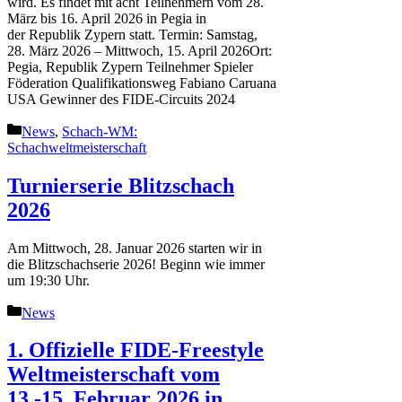
wird. Es findet mit acht Teilnehmern vom 28.
März bis 16. April 2026 in Pegia in
der Republik Zypern statt. Termin: Samstag,
28. März 2026 – Mittwoch, 15. April 2026Ort:
Pegia, Republik Zypern Teilnehmer Spieler
Föderation Qualifikationsweg Fabiano Caruana
USA Gewinner des FIDE-Circuits 2024
Kategorien
News
,
Schach-WM:
Schachweltmeisterschaft
Turnierserie Blitzschach
2026
Am Mittwoch, 28. Januar 2026 starten wir in
die Blitzschachserie 2026! Beginn wie immer
um 19:30 Uhr.
Kategorien
News
1. Offizielle FIDE-Freestyle
Weltmeisterschaft vom
13.-15. Februar 2026 in