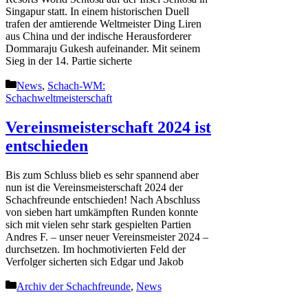
Singapur statt. In einem historischen Duell
trafen der amtierende Weltmeister Ding Liren
aus China und der indische Herausforderer
Dommaraju Gukesh aufeinander. Mit seinem
Sieg in der 14. Partie sicherte
Kategorien
News
,
Schach-WM:
Schachweltmeisterschaft
Vereinsmeisterschaft 2024 ist
entschieden
Bis zum Schluss blieb es sehr spannend aber
nun ist die Vereinsmeisterschaft 2024 der
Schachfreunde entschieden! Nach Abschluss
von sieben hart umkämpften Runden konnte
sich mit vielen sehr stark gespielten Partien
Andres F. – unser neuer Vereinsmeister 2024 –
durchsetzen. Im hochmotivierten Feld der
Verfolger sicherten sich Edgar und Jakob
Kategorien
Archiv der Schachfreunde
,
News