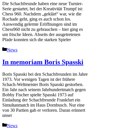
Die Schachfreunde haben eine neue Turnier-
Serie gestartet, bei der Kreativität Trumpf ist:
Chess 960. Nachdem „geklärt“ war, wie die
Rochade geht, ging es auch schon los.
Auswendig gelernte Eröffnungen sind im
Chess960 nicht zu gebrauchen – hier ging es
um frische Ideen. Abseits der ausgetretenen
Pfade konnten sich die starken Spieler
Kategorien
News
In memoriam Boris Spasski
Boris Spasski bei den Schachfreunden im Jahre
1973. Vor wenigen Tagen ist der frühere
Schach-Weltmeister Boris Spasski gestorben.
Ein Jahr nach seinem Jahrhundertmatch gegen
Bobby Fischer spielte Spasski 1973 auf
Einladung der Schachfreunde Frankfurt ein
Simultanmatch im Haus Dornbusch. Nur eine
von 30 Partien gab er verloren. Daran erinnert
unser
Kategorien
News