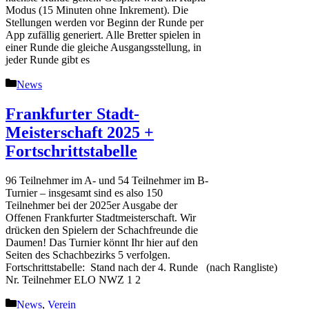
Modus (15 Minuten ohne Inkrement). Die
Stellungen werden vor Beginn der Runde per
App zufällig generiert. Alle Bretter spielen in
einer Runde die gleiche Ausgangsstellung, in
jeder Runde gibt es
Kategorien
News
Frankfurter Stadt-
Meisterschaft 2025 +
Fortschrittstabelle
96 Teilnehmer im A- und 54 Teilnehmer im B-
Turnier – insgesamt sind es also 150
Teilnehmer bei der 2025er Ausgabe der
Offenen Frankfurter Stadtmeisterschaft. Wir
drücken den Spielern der Schachfreunde die
Daumen! Das Turnier könnt Ihr hier auf den
Seiten des Schachbezirks 5 verfolgen.
Fortschrittstabelle: Stand nach der 4. Runde (nach Rangliste)
Nr. Teilnehmer ELO NWZ 1 2
Kategorien
News
,
Verein