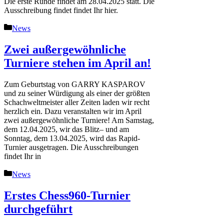
Die erste Runde findet am 28.04.2025 statt. Die
Ausschreibung findet findet Ihr hier.
Kategorien
News
Zwei außergewöhnliche
Turniere stehen im April an!
Zum Geburtstag von GARRY KASPAROV
und zu seiner Würdigung als einer der größten
Schachweltmeister aller Zeiten laden wir recht
herzlich ein. Dazu veranstalten wir im April
zwei außergewöhnliche Turniere! Am Samstag,
dem 12.04.2025, wir das Blitz– und am
Sonntag, dem 13.04.2025, wird das Rapid-
Turnier ausgetragen. Die Ausschreibungen
findet Ihr in
Kategorien
News
Erstes Chess960-Turnier
durchgeführt