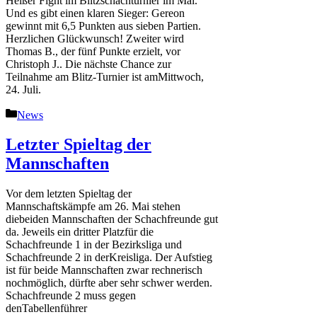
Heißer Fight im Blitzschachturnier im Mai.
Und es gibt einen klaren Sieger: Gereon
gewinnt mit 6,5 Punkten aus sieben Partien.
Herzlichen Glückwunsch! Zweiter wird
Thomas B., der fünf Punkte erzielt, vor
Christoph J.. Die nächste Chance zur
Teilnahme am Blitz-Turnier ist amMittwoch,
24. Juli.
Kategorien
News
Letzter Spieltag der
Mannschaften
Vor dem letzten Spieltag der
Mannschaftskämpfe am 26. Mai stehen
diebeiden Mannschaften der Schachfreunde gut
da. Jeweils ein dritter Platzfür die
Schachfreunde 1 in der Bezirksliga und
Schachfreunde 2 in derKreisliga. Der Aufstieg
ist für beide Mannschaften zwar rechnerisch
nochmöglich, dürfte aber sehr schwer werden.
Schachfreunde 2 muss gegen
denTabellenführer