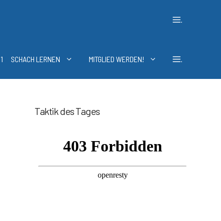
.
1
SCHACH LERNEN
MITGLIED WERDEN!
.
Taktik des Tages