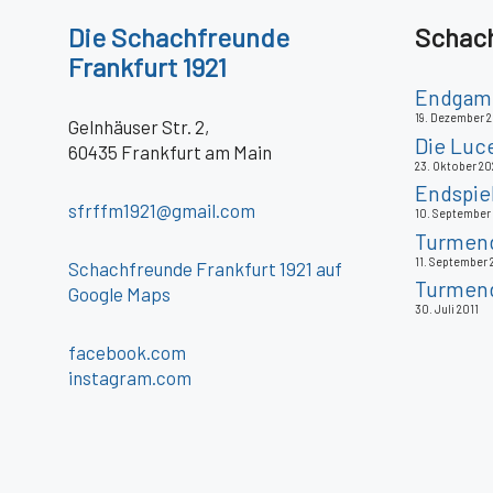
Die
Schachfreunde
Schach
Frankfurt 1921
Endgame
19. Dezember 
Gelnhäuser Str. 2,
Die Luc
60435 Frankfurt am Main
23. Oktober 20
Endspie
sfrffm1921@gmail.com
10. September
Turmends
11. September 
Schachfreunde Frankfurt 1921 auf
Turmend
Google Maps
30. Juli 2011
facebook.com
instagram.com