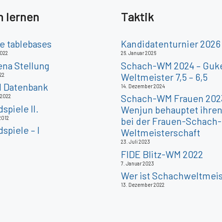
 lernen
Taktik
 tablebases
Kandidatenturnier 2026
2022
26. Januar 2026
ena Stellung
Schach-WM 2024 – Guke
Weltmeister 7,5 – 6,5
22
l Datenbank
14. Dezember 2024
Schach-WM Frauen 202
 2022
piele II.
Wenjun behauptet ihren 
2012
bei der Frauen-Schach-
spiele – I
Weltmeisterschaft
23. Juli 2023
FIDE Blitz-WM 2022
7. Januar 2023
Wer ist Schachweltmeis
13. Dezember 2022