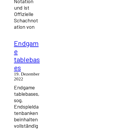
Notation
und ist
Offizielle
Schachnot
ation von
Endgam
e
tablebas
es
19. Dezember
2022
Endgame
tablebases,
sog.
Endspielda
tenbanken
beinhalten
vollständig