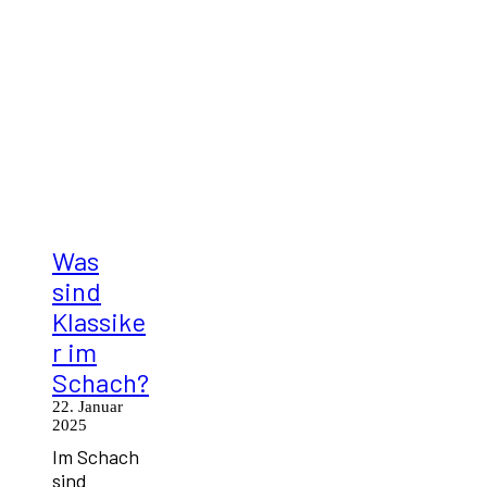
Was
sind
Klassike
r im
Schach?
22. Januar
2025
Im Schach
sind