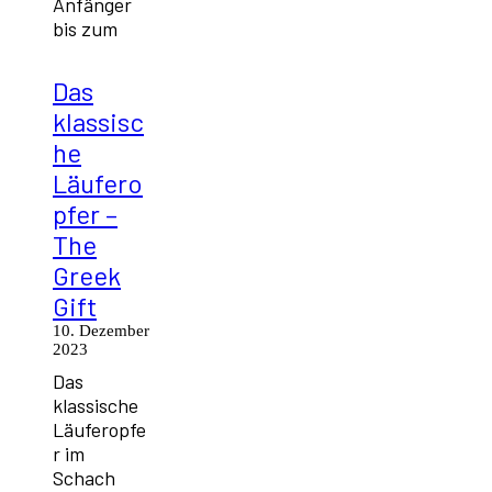
Anfänger
bis zum
Das
klassisc
he
Läufero
pfer –
The
Greek
Gift
10. Dezember
2023
Das
klassische
Läuferopfe
r im
Schach