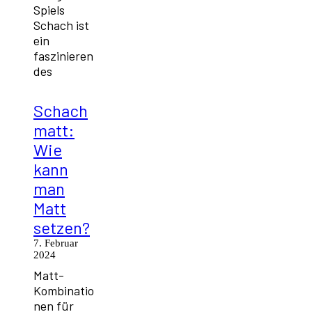
Spiels
Schach ist
ein
faszinieren
des
Schach
matt:
Wie
kann
man
Matt
setzen?
7. Februar
2024
Matt-
Kombinatio
nen für