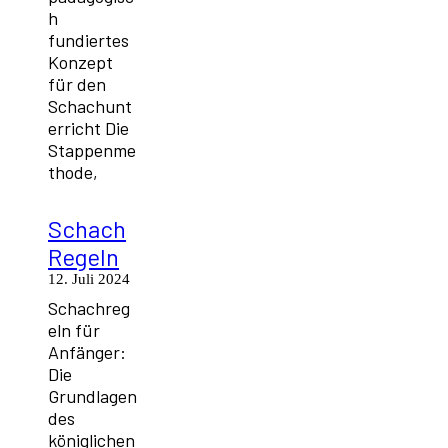
h
fundiertes
Konzept
für den
Schachunt
erricht Die
Stappenme
thode,
Schach
Regeln
12. Juli 2024
Schachreg
eln für
Anfänger:
Die
Grundlagen
des
königlichen