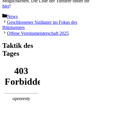
Möglichkeiten. Die Liste der Turniere findet Ihr
hier
!
Kategorien
News
Geschlossener Sizilianer im Fokus des
Blitzturniers
Offene Vereinsmeisterschaft 2025
Taktik des
Tages