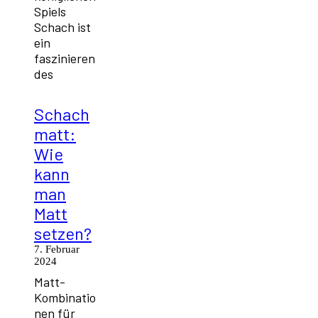
Spiels
Schach ist
ein
faszinieren
des
Schach
matt:
Wie
kann
man
Matt
setzen?
7. Februar
2024
Matt-
Kombinatio
nen für