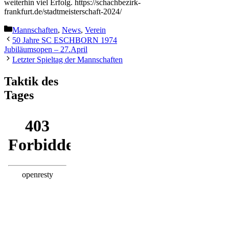
weiterhin viel Erfolg. https://schachbezirk-
frankfurt.de/stadtmeisterschaft-2024/
Kategorien
Mannschaften
,
News
,
Verein
50 Jahre SC ESCHBORN 1974
Jubiläumsopen – 27.April
Letzter Spieltag der Mannschaften
Taktik des
Tages