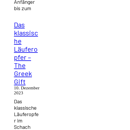
Anfänger
bis zum
Das
klassisc
he
Läufero
pfer –
The
Greek
Gift
10. Dezember
2023
Das
klassische
Läuferopfe
r im
Schach