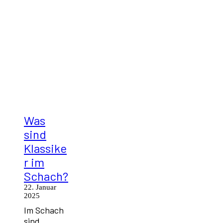
Was
sind
Klassike
r im
Schach?
22. Januar
2025
Im Schach
sind