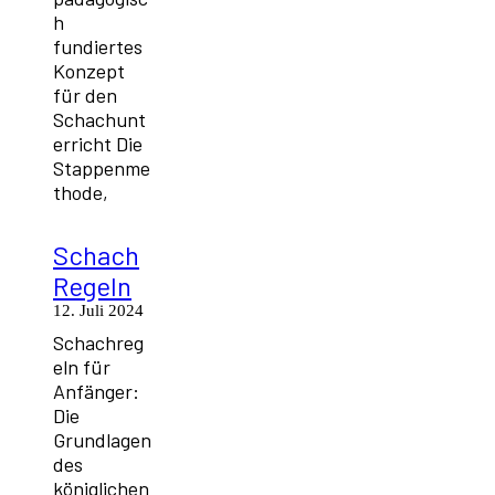
h
fundiertes
Konzept
für den
Schachunt
erricht Die
Stappenme
thode,
Schach
Regeln
12. Juli 2024
Schachreg
eln für
Anfänger:
Die
Grundlagen
des
königlichen