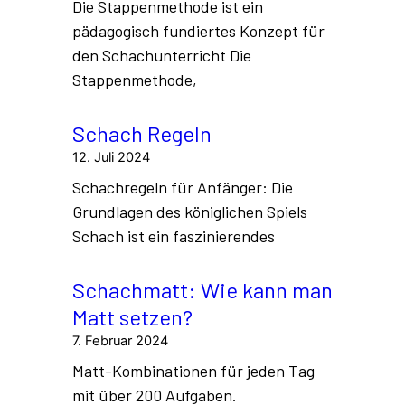
Taktik bezieht sich auf kurzfristige, forcierte
Sequenzen, die oft zu einem unmittelbaren
Vorteil führen (Materialgewinn
oder
Schachmatt
). Sie basiert auf der
Berechnung von Varianten und der
Ausnutzung geometrischer Schwächen auf
dem Brett. Typische
Entitäten
der Taktik
sind
Opfer
,
Zwischenzüge
und die
klassischen Motive
wie
Fesselung
oder
Abzugsschach
. Taktik ist
oft gewaltsam und lässt dem Gegner kaum
Wahlmöglichkeiten.
Schachstrategie (Das „Warum“)
Strategie ist die langfristige Planung und die
schrittweise Verbesserung der eigenen
Position. Hier geht es um Konzepte