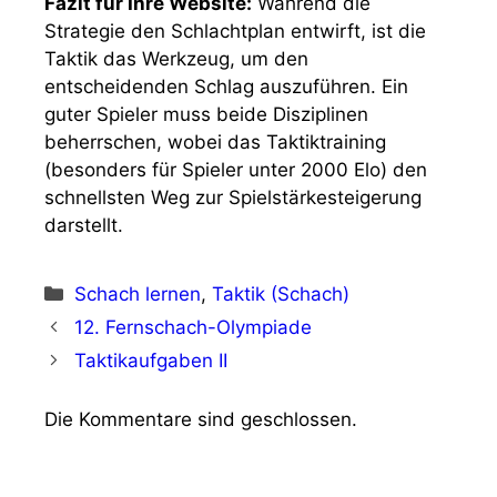
mehrfach wiederholt wird, bis die Lösung
intuitiv erfolgt.
Welche Schach-App ist
2025 die beste für
Taktik?
Im Jahr 2025 hat sich der Markt durch den
Einsatz von
KI-Trainern
und adaptiven
Algorithmen stark weiterentwickelt. Die Wahl
der besten App hängt von Ihren persönlichen
Zielen ab:
Lichess.org:
Dank der Open-Source-
Philosophie bietet Lichess
unbegrenzten Zugriff auf Millionen von