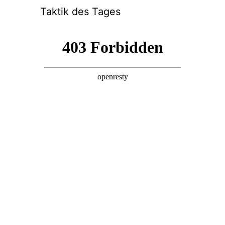
Aufgaben, die aus echten Partien
extrahiert wurden. Besonders wertvoll
ist das Feature, Aufgaben nach
bestimmten
Eröffnungen
oder
Endspi
elmotiven
zu filtern.
Chess.com:
Die App überzeugt durch
eine riesige Community und
Gamification-Elemente. Mit der
Integration von
Stockfish 17
bietet sie
2025 präzise Analysen und
personalisierte Lernpfade, die
Schwachstellen in Ihrer Spielweise
(z.B. Anfälligkeit für Gabeln)
automatisch erkennen.
Chesstempo:
Für tiefgehendes
Training bleibt Chesstempo die
Referenz. Die App bietet eine
detaillierte Auswertung