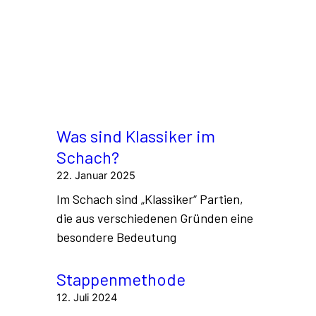
Ihrer
taktischen Leistung
und
ermöglicht es, gezielt Aufgaben in der
eigenen „Wohlfühlzone“ oder knapp
darüber zu lösen.
Was ist der Unterschied
zwischen Schachtaktik
und Schachstrategie?
Der Unterschied wird oft mit einem
berühmten Zitat von Tartakower
erklärt: „
Taktik ist das, was man macht, wenn
es etwas zu tun gibt; Strategie ist das, was
man macht, wenn es nichts zu tun gibt.
„
Schachtaktik (Das „Wie“)