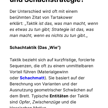
Wie lange sollte ich
täglich Schachtaktik
üben?
Für eine nachhaltige Steigerung Ihrer
Elo-
Zahl
und der
Mustererkennung
ist
Kontinuität wichtiger als reine Quantität.
Experten und Trainer des
Deutschen
Schachbundes
empfehlen für Amateure und
Fortgeschrittene ein tägliches Pensum von
15
bis 45 Minuten
.
Fokusiertes Training
Nutzen Sie diese Zeit für Fokusiertes
Training. Es ist effektiver, 20 Minuten lang