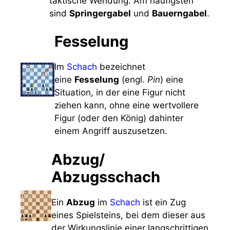
taktische Wendung. Am häufigsten
sind
Springergabel
und
Bauerngabel
.
Fesselung
Im
Schach
bezeichnet
eine
Fesselung
(engl.
Pin
) eine
Situation, in der eine Figur nicht
ziehen kann, ohne eine wertvollere
Figur (oder den König) dahinter
einem Angriff auszusetzen.
Abzug/
Abzugsschach
Ein
Abzug
im
Schach
ist ein Zug
eines Spielsteins, bei dem dieser aus
der Wirkungslinie einer langschrittigen