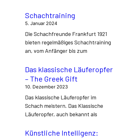
wie
Bauernstruktur
, Kontrolle des Zentrums,
Raumvorteil oder die Sicherheit des Königs.
Strategie bereitet den Boden für die Taktik
vor. Ein strategisches Ziel wäre
beispielsweise das Besetzen einer
offenen
Linie
mit einem Turm oder das Schaffen
eines
Vorpostens
für einen Springer.
Fazit für Ihre Website:
Während die
Strategie den Schlachtplan entwirft, ist die
Taktik das Werkzeug, um den
entscheidenden Schlag auszuführen. Ein
guter Spieler muss beide Disziplinen
beherrschen, wobei das Taktiktraining
(besonders für Spieler unter 2000 Elo) den
schnellsten Weg zur Spielstärkesteigerung
darstellt.