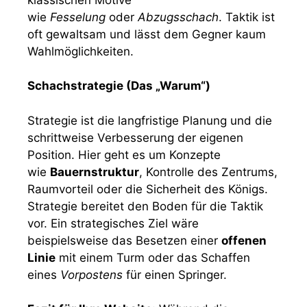
komplexe Motive tief zu berechnen, als
oberflächlich durch einfache Aufgaben zu
klicken.
Die 10-Minuten-Regel
Wenn Sie wenig Zeit haben, genügen oft
schon 10 Minuten „Puzzle Rush“ oder „Puzzle
Storm“, um das taktische Sehvermögen
wachzuhalten.
Wochenvolumen
Ziel sollte eine Gesamttrainingszeit von ca. 3
bis 5 Stunden pro Woche sein. Im Jahr 2025
nutzen Profis hierfür vermehrt
die
Woodpecker-Methode
, bei der ein fester
Satz von Aufgaben über Wochen hinweg