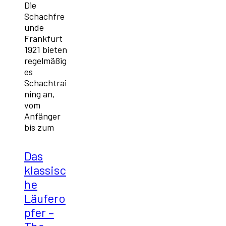
Die
Schachfre
unde
Frankfurt
1921 bieten
regelmäßig
es
Schachtrai
ning an,
vom
Anfänger
bis zum
Das
klassisc
he
Läufero
pfer –