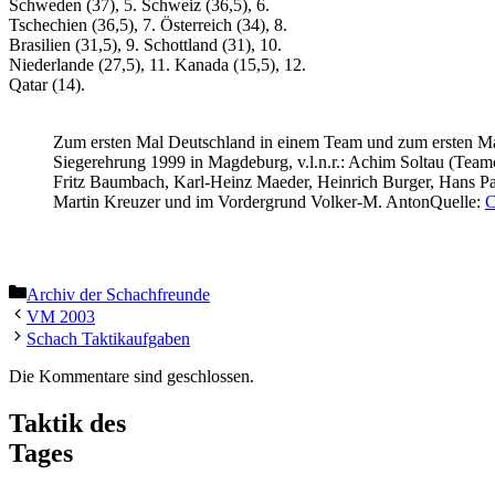
Schweden (37), 5. Schweiz (36,5), 6.
Tschechien (36,5), 7. Österreich (34), 8.
Brasilien (31,5), 9. Schottland (31), 10.
Niederlande (27,5), 11. Kanada (15,5), 12.
Qatar (14).
Zum ersten Mal Deutschland in einem Team und zum ersten M
Siegerehrung 1999 in Magdeburg, v.l.n.r.: Achim Soltau (Teamc
Fritz Baumbach, Karl-Heinz Maeder, Heinrich Burger, Hans Pa
Martin Kreuzer und im Vordergrund Volker-M. AntonQuelle:
C
Kategorien
Archiv der Schachfreunde
VM 2003
Schach Taktikaufgaben
Die Kommentare sind geschlossen.
Taktik des
Tages