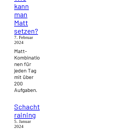
kann
man
Matt
setzen?
7. Februar
2024
Matt-
Kombinatio
nen für
jeden Tag
mit über
200
Aufgaben.
Schacht
raining
5. Januar
2024