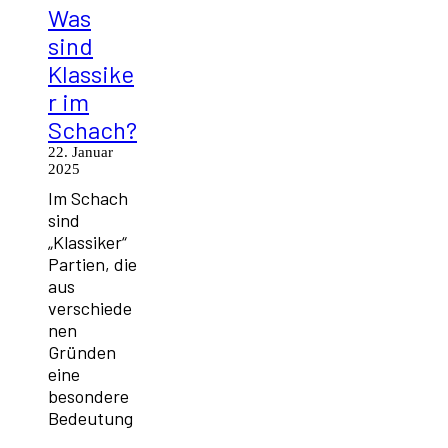
Was
sind
Klassike
r im
Schach?
22. Januar
2025
Im Schach
sind
„Klassiker“
Partien, die
aus
verschiede
nen
Gründen
eine
besondere
Bedeutung