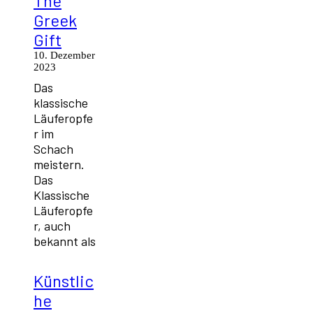
The
Greek
Gift
10. Dezember
2023
Das
klassische
Läuferopfe
r im
Schach
meistern.
Das
Klassische
Läuferopfe
r, auch
bekannt als
Künstlic
he