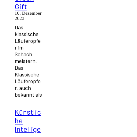
Gift
10. Dezember
2023
Das
klassische
Läuferopfe
r im
Schach
meistern.
Das
Klassische
Läuferopfe
r, auch
bekannt als
Künstlic
he
Intellige