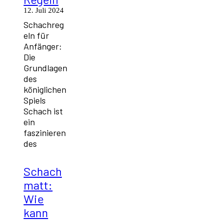
12. Juli 2024
Schachreg
eln für
Anfänger:
Die
Grundlagen
des
königlichen
Spiels
Schach ist
ein
faszinieren
des
Schach
matt:
Wie
kann