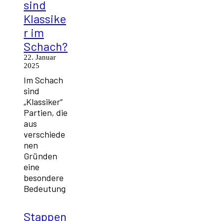
sind
Klassike
r im
Schach?
22. Januar
2025
Im Schach
sind
„Klassiker“
Partien, die
aus
verschiede
nen
Gründen
eine
besondere
Bedeutung
Stappen