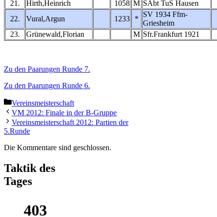
21.
Hirth,Heinrich
1058
M
SAbt TuS Hausen
SV 1934 Ffm-
22.
Vural,Argun
1233
*
Griesheim
23.
Grünewald,Florian
M
Sfr.Frankfurt 1921
Zu den Paarungen Runde 7.
Zu den Paarungen Runde 6.
Kategorien
Vereinsmeisterschaft
VM 2012: Finale in der B-Gruppe
Vereinsmeisterschaft 2012: Partien der
5.Runde
Die Kommentare sind geschlossen.
Taktik des
Tages