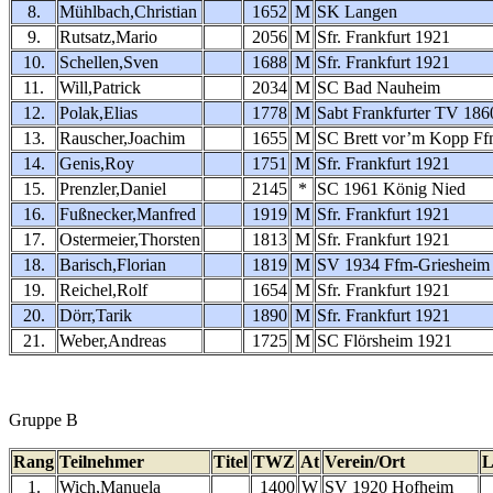
8.
Mühlbach,Christian
1652
M
SK Langen
9.
Rutsatz,Mario
2056
M
Sfr. Frankfurt 1921
10.
Schellen,Sven
1688
M
Sfr. Frankfurt 1921
11.
Will,Patrick
2034
M
SC Bad Nauheim
12.
Polak,Elias
1778
M
Sabt Frankfurter TV 186
13.
Rauscher,Joachim
1655
M
SC Brett vor’m Kopp F
14.
Genis,Roy
1751
M
Sfr. Frankfurt 1921
15.
Prenzler,Daniel
2145
*
SC 1961 König Nied
16.
Fußnecker,Manfred
1919
M
Sfr. Frankfurt 1921
17.
Ostermeier,Thorsten
1813
M
Sfr. Frankfurt 1921
18.
Barisch,Florian
1819
M
SV 1934 Ffm-Griesheim
19.
Reichel,Rolf
1654
M
Sfr. Frankfurt 1921
20.
Dörr,Tarik
1890
M
Sfr. Frankfurt 1921
21.
Weber,Andreas
1725
M
SC Flörsheim 1921
Gruppe B
Rang
Teilnehmer
Titel
TWZ
At
Verein/Ort
L
1.
Wich,Manuela
1400
W
SV 1920 Hofheim