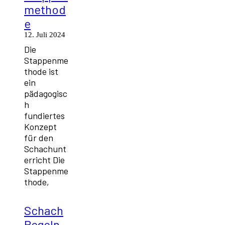
method
e
12. Juli 2024
Die
Stappenme
thode ist
ein
pädagogisc
h
fundiertes
Konzept
für den
Schachunt
erricht Die
Stappenme
thode,
Schach
Regeln