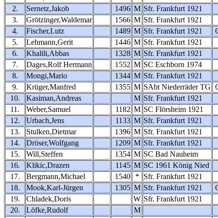
2.
Sernetz,Jakob
1496
M
Sfr. Frankfurt 1921
3.
Grötzinger,Waldemar
1566
M
Sfr. Frankfurt 1921
4.
Fischer,Lutz
1489
M
Sfr. Frankfurt 1921
5.
Lehmann,Gerit
1446
M
Sfr. Frankfurt 1921
6.
Khalili,Abbas
1328
M
Sfr. Frankfurt 1921
7.
Dages,Rolf Hermann
1552
M
SC Eschborn 1974
8.
Mongi,Mario
1344
M
Sfr. Frankfurt 1921
9.
Krüger,Manfred
1355
M
SAbt Niederräder TG
10.
Kasiman,Andreas
M
Sfr. Frankfurt 1921
11.
Weber,Samuel
1182
M
SC Flörsheim 1921
12.
Urbach,Jens
1133
M
Sfr. Frankfurt 1921
13.
Stulken,Dietmar
1396
M
Sfr. Frankfurt 1921
14.
Dröser,Wolfgang
1209
M
Sfr. Frankfurt 1921
15.
Will,Steffen
1354
M
SC Bad Nauheim
16.
Klikic,Drazen
1145
M
SC 1961 König Nied
17.
Bergmann,Michael
1540
*
Sfr. Frankfurt 1921
18.
Mook,Karl-Jürgen
1305
M
Sfr. Frankfurt 1921
19.
Chladek,Doris
W
Sfr. Frankfurt 1921
20.
Löfke,Rudolf
M