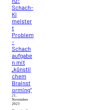
nz:
Schach-
KI
meister
t
Problem
-
Schach
aufgabe
n mit
„künstli
chem
Brainst
orming“
21.
November
2023