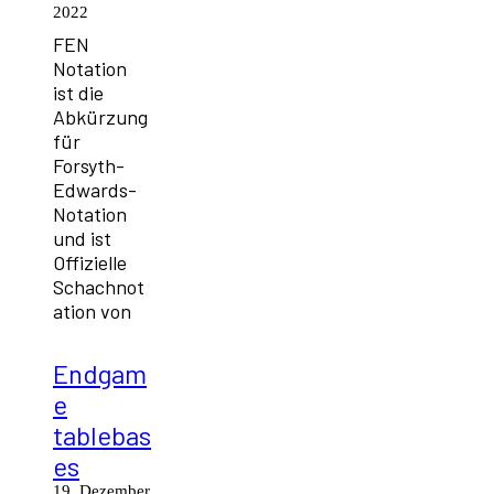
2022
FEN
Notation
ist die
Abkürzung
für
Forsyth-
Edwards-
Notation
und ist
Offizielle
Schachnot
ation von
Endgam
e
tablebas
es
19. Dezember