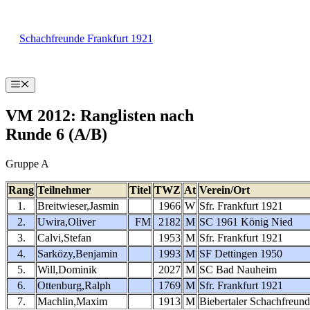
Zum
Inhalt
Schachfreunde Frankfurt 1921
springen
Menü
VM 2012: Ranglisten nach
Runde 6 (A/B)
Gruppe A
Rang
Teilnehmer
Titel
TWZ
At
Verein/Ort
1.
Breitwieser,Jasmin
1966
W
Sfr. Frankfurt 1921
2.
Uwira,Oliver
FM
2182
M
SC 1961 König Nied
3.
Calvi,Stefan
1953
M
Sfr. Frankfurt 1921
4.
Sarközy,Benjamin
1993
M
SF Dettingen 1950
5.
Will,Dominik
2027
M
SC Bad Nauheim
6.
Ottenburg,Ralph
1769
M
Sfr. Frankfurt 1921
7.
Machlin,Maxim
1913
M
Biebertaler Schachfreun