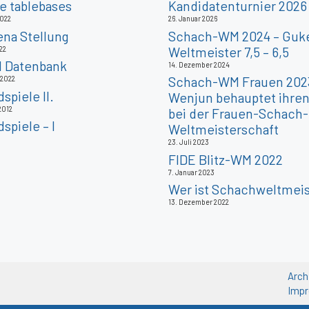
 tablebases
Kandidatenturnier 2026
2022
26. Januar 2026
ena Stellung
Schach-WM 2024 – Guke
Weltmeister 7,5 – 6,5
22
l Datenbank
14. Dezember 2024
Schach-WM Frauen 202
 2022
piele II.
Wenjun behauptet ihren 
2012
bei der Frauen-Schach-
spiele – I
Weltmeisterschaft
23. Juli 2023
FIDE Blitz-WM 2022
7. Januar 2023
Wer ist Schachweltmeis
13. Dezember 2022
Arch
Imp