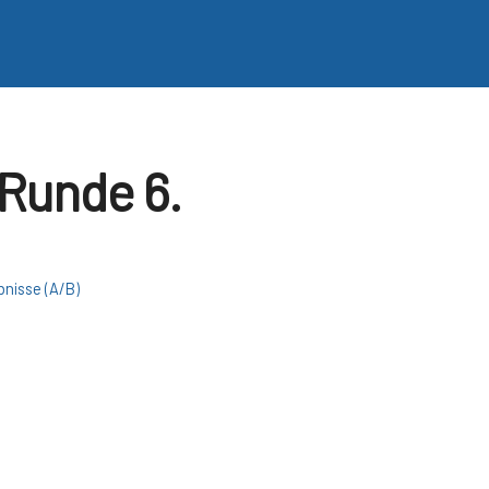
 Runde 6.
nisse (A/B)