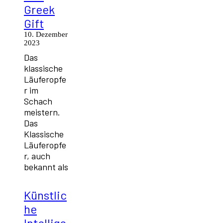
Greek
Gift
10. Dezember
2023
Das
klassische
Läuferopfe
r im
Schach
meistern.
Das
Klassische
Läuferopfe
r, auch
bekannt als
Künstlic
he
Intellige