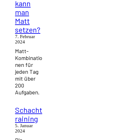
kann
man
Matt
setzen?
7. Februar
2024
Matt-
Kombinatio
nen für
jeden Tag
mit über
200
Aufgaben.
Schacht
raining
5. Januar
2024
Die