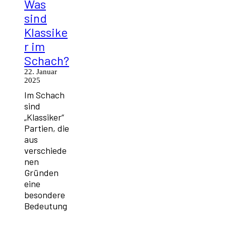
Was
sind
Klassike
r im
Schach?
22. Januar
2025
Im Schach
sind
„Klassiker“
Partien, die
aus
verschiede
nen
Gründen
eine
besondere
Bedeutung