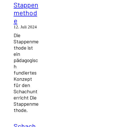
Stappen
method
e
12. Juli 2024
Die
Stappenme
thode ist
ein
pädagogisc
h
fundiertes
Konzept
für den
Schachunt
erricht Die
Stappenme
thode,
Schach