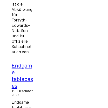
ist die
Abkürzung
für
Forsyth-
Edwards-
Notation
und ist
Offizielle
Schachnot
ation von
Endgam
e
tablebas
es
19. Dezember
2022
Endgame
tablebases,