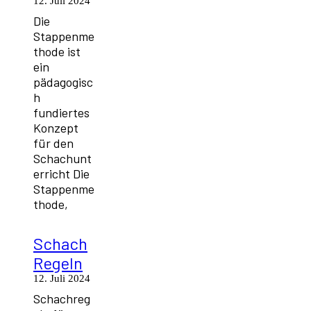
12. Juli 2024
Die
Stappenme
thode ist
ein
pädagogisc
h
fundiertes
Konzept
für den
Schachunt
erricht Die
Stappenme
thode,
Schach
Regeln
12. Juli 2024
Schachreg