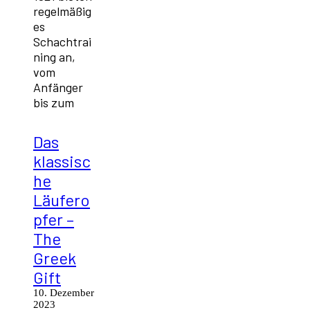
regelmäßig
es
Schachtrai
ning an,
vom
Anfänger
bis zum
Das
klassisc
he
Läufero
pfer –
The
Greek
Gift
10. Dezember
2023