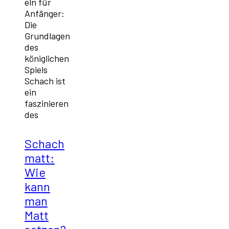
eln für
Anfänger:
Die
Grundlagen
des
königlichen
Spiels
Schach ist
ein
faszinieren
des
Schach
matt:
Wie
kann
man
Matt