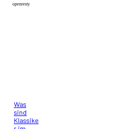
Was
sind
Klassike
r im