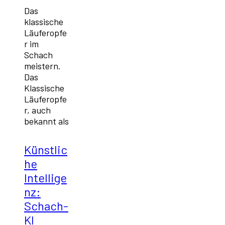
Das
klassische
Läuferopfe
r im
Schach
meistern.
Das
Klassische
Läuferopfe
r, auch
bekannt als
Künstlic
he
Intellige
nz:
Schach-
KI