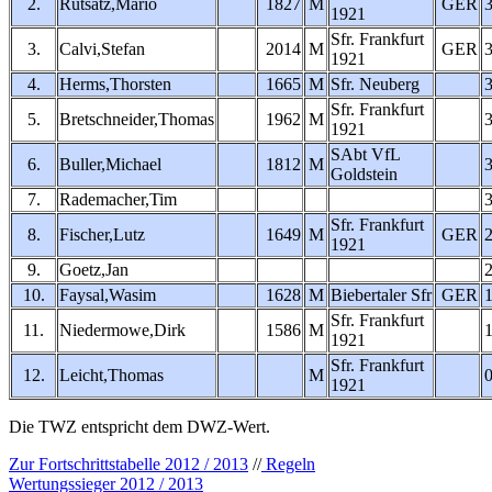
2.
Rutsatz,Mario
1827
M
GER
1921
Sfr. Frankfurt
3.
Calvi,Stefan
2014
M
GER
1921
4.
Herms,Thorsten
1665
M
Sfr. Neuberg
Sfr. Frankfurt
5.
Bretschneider,Thomas
1962
M
1921
SAbt VfL
6.
Buller,Michael
1812
M
Goldstein
7.
Rademacher,Tim
Sfr. Frankfurt
8.
Fischer,Lutz
1649
M
GER
1921
9.
Goetz,Jan
10.
Faysal,Wasim
1628
M
Biebertaler Sfr
GER
Sfr. Frankfurt
11.
Niedermowe,Dirk
1586
M
1921
Sfr. Frankfurt
12.
Leicht,Thomas
M
1921
Die TWZ entspricht dem DWZ-Wert.
Zur Fortschrittstabelle 2012 / 2013
//
Regeln
Wertungssieger 2012 / 2013