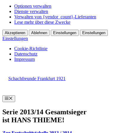
Optionen verwalten
Dienste verwalten
Verwalten von {vendor_count}-Lieferanten
Lese mehr über diese Zwecke
Akzeptieren
Ablehnen
Einstellungen
Einstellungen
Einstellungen
Cookie-Richtlinie
Datenschutz
Impressum
Zum
Inhalt
Schachfreunde Frankfurt 1921
springen
Menü
Serie 2013/14 Gesamtsieger
ist HANS THIEME!
Zur Fortschrittstabelle 2013 / 2014