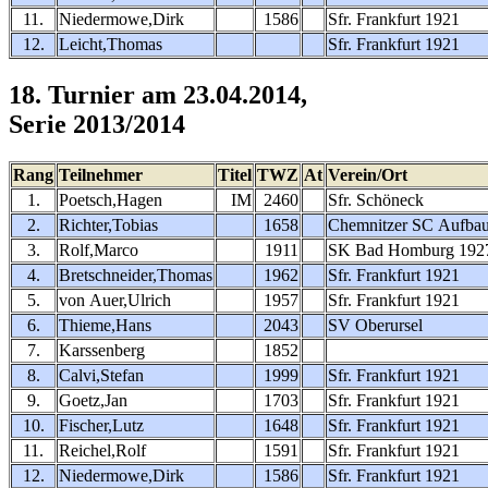
11.
Niedermowe,Dirk
1586
Sfr. Frankfurt 1921
12.
Leicht,Thomas
Sfr. Frankfurt 1921
18. Turnier am 23.04.2014,
Serie 2013/2014
Rang
Teilnehmer
Titel
TWZ
At
Verein/Ort
1.
Poetsch,Hagen
IM
2460
Sfr. Schöneck
2.
Richter,Tobias
1658
Chemnitzer SC Aufba
3.
Rolf,Marco
1911
SK Bad Homburg 192
4.
Bretschneider,Thomas
1962
Sfr. Frankfurt 1921
5.
von Auer,Ulrich
1957
Sfr. Frankfurt 1921
6.
Thieme,Hans
2043
SV Oberursel
7.
Karssenberg
1852
8.
Calvi,Stefan
1999
Sfr. Frankfurt 1921
9.
Goetz,Jan
1703
Sfr. Frankfurt 1921
10.
Fischer,Lutz
1648
Sfr. Frankfurt 1921
11.
Reichel,Rolf
1591
Sfr. Frankfurt 1921
12.
Niedermowe,Dirk
1586
Sfr. Frankfurt 1921