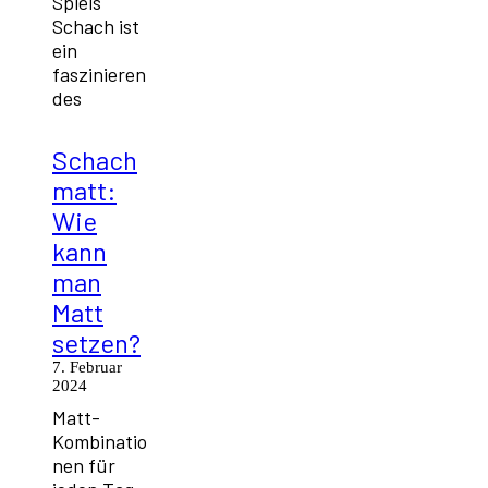
Spiels
Schach ist
ein
faszinieren
des
Schach
matt:
Wie
kann
man
Matt
setzen?
7. Februar
2024
Matt-
Kombinatio
nen für