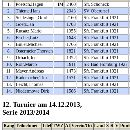
1.
Poetsch,Hagen
IM
2460
Sfr. Schöneck
2.
Thieme,Hans
2043
SV Oberursel
3.
Schlesinger,Omri
2160
Sfr. Frankfurt 1921
4.
Goetz,Jan
1703
Sfr. Frankfurt 1921
5.
Rutsatz,Mario
1955
Sfr. Frankfurt 1921
6.
Fischer,Lutz
1648
Sfr. Frankfurt 1921
7.
Buller,Michael
1766
Sfr. Frankfurt 1921
8.
Ostermeier,Thorsten
1821
Sfr. Frankfurt 1921
9.
Urbach,Jens
1352
Sfr. Frankfurt 1921
10.
Rolf,Marco
1911
SK Bad Homburg 1927
11.
Mayer,Andreas
1473
Sfr. Frankfurt 1921
12.
Rademacher,Tim
1531
Sfr. Frankfurt 1921
13.
Leicht,Thomas
Sfr. Frankfurt 1921
14.
Niedermowe,Dirk
1586
Sfr. Frankfurt 1921
12. Turnier am 14.12.2013,
Serie 2013/2014
Rang
Teilnehmer
Titel
TWZ
At
Verein/Ort
Land
S
R
V
Punk