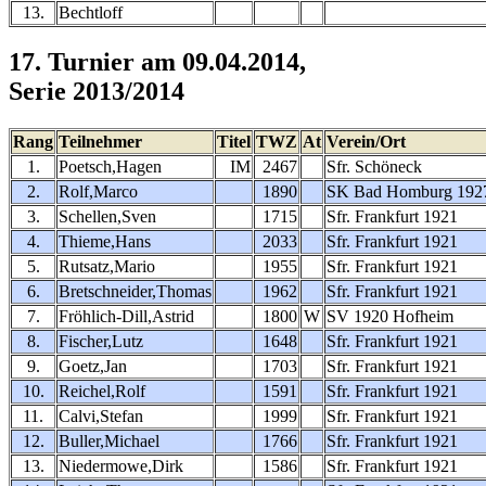
13.
Bechtloff
17. Turnier am 09.04.2014,
Serie 2013/2014
Rang
Teilnehmer
Titel
TWZ
At
Verein/Ort
1.
Poetsch,Hagen
IM
2467
Sfr. Schöneck
2.
Rolf,Marco
1890
SK Bad Homburg 192
3.
Schellen,Sven
1715
Sfr. Frankfurt 1921
4.
Thieme,Hans
2033
Sfr. Frankfurt 1921
5.
Rutsatz,Mario
1955
Sfr. Frankfurt 1921
6.
Bretschneider,Thomas
1962
Sfr. Frankfurt 1921
7.
Fröhlich-Dill,Astrid
1800
W
SV 1920 Hofheim
8.
Fischer,Lutz
1648
Sfr. Frankfurt 1921
9.
Goetz,Jan
1703
Sfr. Frankfurt 1921
10.
Reichel,Rolf
1591
Sfr. Frankfurt 1921
11.
Calvi,Stefan
1999
Sfr. Frankfurt 1921
12.
Buller,Michael
1766
Sfr. Frankfurt 1921
13.
Niedermowe,Dirk
1586
Sfr. Frankfurt 1921