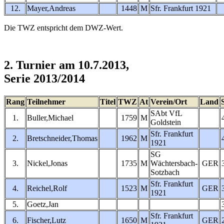
12.
Mayer,Andreas
1448
M
Sfr. Frankfurt 1921
Die TWZ entspricht dem DWZ-Wert.
2. Turnier am 10.7.2013,
Serie 2013/2014
Rang
Teilnehmer
Titel
TWZ
At
Verein/Ort
Land
SAbt VfL
1.
Buller,Michael
1759
M
Goldstein
Sfr. Frankfurt
2.
Bretschneider,Thomas
1962
M
1921
SG
3.
Nickel,Jonas
1735
M
Wächtersbach-
GER
Sotzbach
Sfr. Frankfurt
4.
Reichel,Rolf
1523
M
GER
1921
5.
Goetz,Jan
Sfr. Frankfurt
6.
Fischer,Lutz
1650
M
GER