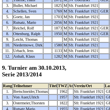
3.
Buller, Michael
1825
M
Sfr. Frankfurt 1921
4.
Schellen, Sven
1769
M
Sfr. Frankfurt 1921
GER
5.
Goetz, Jan
1703
M
Sfr. Frankfurt 1921
6.
Rutsatz, Mario
2056
M
Sfr. Frankfurt 1921
7.
Reichel, Rolf
1873
M
Sfr. Frankfurt 1921
GER
8.
Ottenburg, Ralph
1950
M
Sfr. Frankfurt 1921
GER
9.
Leicht, Thomas
M
Sfr. Frankfurt 1921
10.
Niedermowe, Dirk
1580
M
Sfr. Frankfurt 1921
11.
Urbach, Jens
1133
M
Sfr. Frankfurt 1921
12.
Anhalt, Klaus
1282
M
Sfr. Frankfurt 1921
9. Turnier am 30.10.2013,
Serie 2013/2014
Rang
Teilnehmer
Titel
TWZ
At
Verein/Ort
La
1.
Bretschneider,Thomas
1962
Sfr. Frankfurt 1921
G
1.
Von Auer,Ulrich
1957
Sfr. Frankfurt 1921
G
3.
Ostermeier,Thorsten
1822
Sfr. Frankfurt 1921
G
4.
Rutsatz,Mario
1955
Sfr. Frankfurt 1921
G