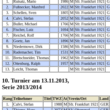
1.
Rutsatz, Mario
1986
M
Sfr. Frankfurt 1921
G
2.
Fußnecker, Manfred
2022
M
Sfr. Frankfurt 1921
G
3.
Schellen, Sven
1805
M
Sfr. Frankfurt 1921
G
4.
Calvi, Stefan
2052
M
Sfr. Frankfurt 1921
G
5.
Buller, Michael
1766
M
Sfr. Frankfurt 1921
6.
Fischer, Lutz
1694
M
Sfr. Frankfurt 1921
G
7.
Reichel, Rolf
1766
M
Sfr. Frankfurt 1921
G
8.
Goetz, Jan
1896
M
Sfr. Frankfurt 1921
G
9.
Niedermowe, Dirk
1586
M
Sfr. Frankfurt 1921
10.
Rademacher, Tim
1531
M
Sfr. Frankfurt 1921
11.
Bretschneider, Thomas
1962
M
Sfr. Frankfurt 1921
12.
Ottenburg, Ralph
1957
M
Sfr. Frankfurt 1921
G
13.
Leicht, Thomas
M
Sfr. Frankfurt 1921
10. Turnier am 13.11.2013,
Serie 2013/2014
Rang
Teilnehmer
Titel
TWZ
At
Verein/Ort
Land
1.
Calvi, Stefan
1988
M
Sfr. Frankfurt 1921
GER
2.
Thieme, Hans
2072
M
SV Oberursel
GER