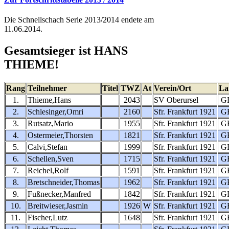
Die Schnellschach Serie 2013/2014 endete am
11.06.2014.
Gesamtsieger ist HANS
THIEME!
Rang
Teilnehmer
Titel
TWZ
At
Verein/Ort
La
1.
Thieme,Hans
2043
SV Oberursel
G
2.
Schlesinger,Omri
2160
Sfr. Frankfurt 1921
G
3.
Rutsatz,Mario
1955
Sfr. Frankfurt 1921
G
4.
Ostermeier,Thorsten
1821
Sfr. Frankfurt 1921
G
5.
Calvi,Stefan
1999
Sfr. Frankfurt 1921
G
6.
Schellen,Sven
1715
Sfr. Frankfurt 1921
G
7.
Reichel,Rolf
1591
Sfr. Frankfurt 1921
G
8.
Bretschneider,Thomas
1962
Sfr. Frankfurt 1921
G
9.
Fußnecker,Manfred
1842
Sfr. Frankfurt 1921
G
10.
Breitwieser,Jasmin
1926
W
Sfr. Frankfurt 1921
G
11.
Fischer,Lutz
1648
Sfr. Frankfurt 1921
G