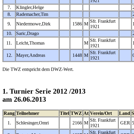
1921
7.
Klingler,Helge
8.
Rademacher,Tim
Sfr. Frankfurt
9.
Niedermowe,Dirk
1586
M
1921
10.
Saric,Drago
Sfr. Frankfurt
11.
Leicht,Thomas
M
1921
Sfr. Frankfurt
12.
Mayer,Andreas
1448
M
1921
Die TWZ entspricht dem DWZ-Wert.
1. Turnier Serie 2012 /2013
am 26.06.2013
Rang
Teilnehmer
Titel
TWZ
At
Verein/Ort
Land
Sfr. Frankfurt
1.
Schlesinger,Omri
2166
M
GER
1921
Sfr. Frankfurt