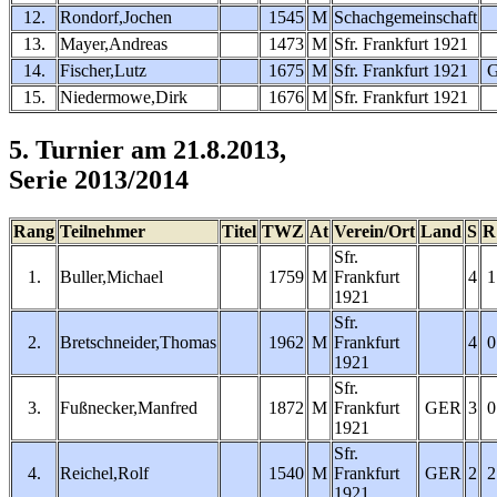
12.
Rondorf,Jochen
1545
M
Schachgemeinschaft
13.
Mayer,Andreas
1473
M
Sfr. Frankfurt 1921
14.
Fischer,Lutz
1675
M
Sfr. Frankfurt 1921
15.
Niedermowe,Dirk
1676
M
Sfr. Frankfurt 1921
5. Turnier am 21.8.2013,
Serie 2013/2014
Rang
Teilnehmer
Titel
TWZ
At
Verein/Ort
Land
S
R
Sfr.
1.
Buller,Michael
1759
M
Frankfurt
4
1
1921
Sfr.
2.
Bretschneider,Thomas
1962
M
Frankfurt
4
0
1921
Sfr.
3.
Fußnecker,Manfred
1872
M
Frankfurt
GER
3
0
1921
Sfr.
4.
Reichel,Rolf
1540
M
Frankfurt
GER
2
2
1921