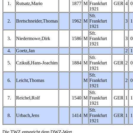
1.
Rutsatz,Mario
1877
M
Frankfurt
GER
4
0
1921
Sfr.
2.
Bretschneider,Thomas
1962
M
Frankfurt
3
1
1921
Sfr.
3.
Niedermowe,Dirk
1586
M
Frankfurt
3
0
1921
4.
Goetz,Jan
2
1
Sfr.
5.
Czikuß,Hans-Joachim
1884
M
Frankfurt
GER
2
0
1921
Sfr.
6.
Leicht,Thomas
M
Frankfurt
2
0
1921
Sfr.
7.
Reichel,Rolf
1540
M
Frankfurt
GER
1
1
1921
Sfr.
8.
Urbach,Jens
1414
M
Frankfurt
GER
1
1
1921
Die TWZ entspricht dem DWZ-Wert.