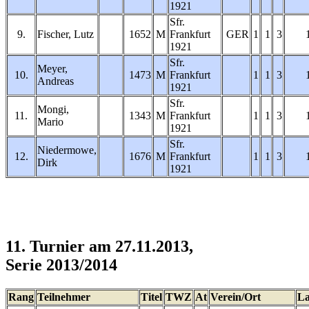
1921
Sfr.
9.
Fischer, Lutz
1652
M
Frankfurt
GER
1
1
3
1921
Sfr.
Meyer,
10.
1473
M
Frankfurt
1
1
3
Andreas
1921
Sfr.
Mongi,
11.
1343
M
Frankfurt
1
1
3
Mario
1921
Sfr.
Niedermowe,
12.
1676
M
Frankfurt
1
1
3
Dirk
1921
11. Turnier am 27.11.2013,
Serie 2013/2014
Rang
Teilnehmer
Titel
TWZ
At
Verein/Ort
L