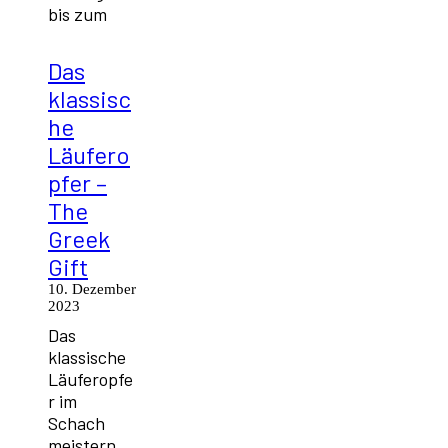
bis zum
Das
klassisc
he
Läufero
pfer –
The
Greek
Gift
10. Dezember
2023
Das
klassische
Läuferopfe
r im
Schach
meistern.