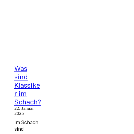
Was
sind
Klassike
r im
Schach?
22. Januar
2025
Im Schach
sind