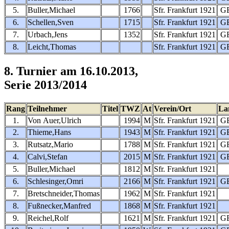
5.
Buller,Michael
1766
Sfr. Frankfurt 1921
G
6.
Schellen,Sven
1715
Sfr. Frankfurt 1921
G
7.
Urbach,Jens
1352
Sfr. Frankfurt 1921
G
8.
Leicht,Thomas
Sfr. Frankfurt 1921
G
8. Turnier am 16.10.2013,
Serie 2013/2014
Rang
Teilnehmer
Titel
TWZ
At
Verein/Ort
La
1.
Von Auer,Ulrich
1994
M
Sfr. Frankfurt 1921
G
2.
Thieme,Hans
1943
M
Sfr. Frankfurt 1921
G
3.
Rutsatz,Mario
1788
M
Sfr. Frankfurt 1921
G
4.
Calvi,Stefan
2015
M
Sfr. Frankfurt 1921
G
5.
Buller,Michael
1812
M
Sfr. Frankfurt 1921
6.
Schlesinger,Omri
2166
M
Sfr. Frankfurt 1921
G
7.
Bretschneider,Thomas
1962
M
Sfr. Frankfurt 1921
8.
Fußnecker,Manfred
1868
M
Sfr. Frankfurt 1921
9.
Reichel,Rolf
1621
M
Sfr. Frankfurt 1921
G