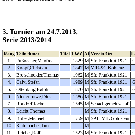
3. Turnier am 24.7.2013,
Serie 2013/2014
Rang
Teilnehmer
Titel
TWZ
At
Verein/Ort
L
1.
Fußnecker,Manfred
1829
M
Sfr. Frankfurt 1921
2.
Knopf,Christian
1847
M
VfR-SC Koblenz
3.
Bretschneider,Thomas
1962
M
Sfr. Frankfurt 1921
4.
Calvi,Stefan
1989
M
Sfr. Frankfurt 1921
5.
Ottenburg,Ralph
1870
M
Sfr. Frankfurt 1921
6.
Niedermowe,Dirk
1586
M
Sfr. Frankfurt 1921
7.
Rondorf,Jochen
1545
M
Schachgemeinschaft
8.
Leicht,Thomas
M
Sfr. Frankfurt 1921
9.
Buller,Michael
1759
M
SAbt VfL Goldstein
10.
Rademacher,Tim
M
11.
Reichel,Rolf
1523
M
Sfr. Frankfurt 1921