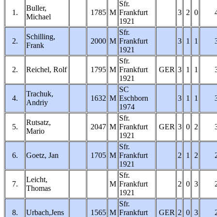
Sfr.
Buller,
1.
1785
M
Frankfurt
3
2
0
Michael
1921
Sfr.
Schilling,
2.
2000
M
Frankfurt
3
1
1
Frank
1921
Sfr.
2.
Reichel, Rolf
1795
M
Frankfurt
GER
3
1
1
1921
SC
Trachuk,
4.
1632
M
Eschborn
3
1
1
Andriy
1974
Sfr.
Rutsatz,
5.
2047
M
Frankfurt
GER
3
0
2
Mario
1921
Sfr.
6.
Goetz, Jan
1705
M
Frankfurt
2
1
2
1921
Sfr.
Leicht,
7.
M
Frankfurt
2
0
3
Thomas
1921
Sfr.
8.
Urbach,Jens
1565
M
Frankfurt
GER
2
0
3