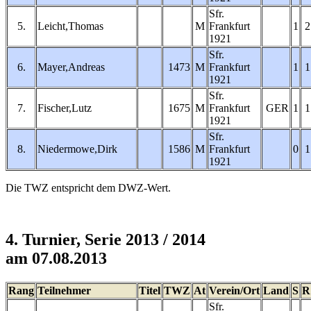
Sfr.
5.
Leicht,Thomas
M
Frankfurt
1
2
1921
Sfr.
6.
Mayer,Andreas
1473
M
Frankfurt
1
1
1921
Sfr.
7.
Fischer,Lutz
1675
M
Frankfurt
GER
1
1
1921
Sfr.
8.
Niedermowe,Dirk
1586
M
Frankfurt
0
1
1921
Die TWZ entspricht dem DWZ-Wert.
4. Turnier, Serie 2013 / 2014
am 07.08.2013
Rang
Teilnehmer
Titel
TWZ
At
Verein/Ort
Land
S
R
Sfr.