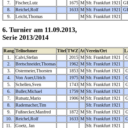
7.
Fischer,Lutz
1675
M
Sfr. Frankfurt 1921
G
8.
Reichel,Rolf
1633
M
Sfr. Frankfurt 1921
G
9.
Leicht,Thomas
M
Sfr. Frankfurt 1921
6. Turnier am 11.09.2013,
Serie 2013/2014
Rang
Teilnehmer
Titel
TWZ
At
Verein/Ort
L
1.
Calvi,Stefan
2015
M
Sfr. Frankfurt 1921
2.
Bretschneider,Thomas
1962
M
Sfr. Frankfurt 1921
3.
Ostermeier,Thorsten
1853
M
Sfr. Frankfurt 1921
4.
Von Auer,Ulrich
1975
M
Sfr. Frankfurt 1921
5.
Schellen,Sven
1743
M
Sfr. Frankfurt 1921
6.
Buller,Michael
1759
M
Sfr. Frankfurt 1921
7.
Rutsatz,Mario
1906
M
Sfr. Frankfurt 1921
8.
Rademacher,Tim
Sfr. Frankfurt 1921
9.
Fußnecker,Manfred
1872
M
Sfr. Frankfurt 1921
10.
Reichel,Rolf
1633
M
Sfr. Frankfurt 1921
11.
Goetz, Jan
Sfr. Frankfurt 1921