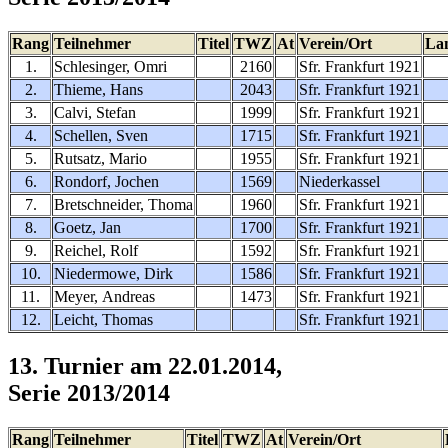
Rang
Teilnehmer
Titel
TWZ
At
Verein/Ort
La
1.
Schlesinger, Omri
2160
Sfr. Frankfurt 1921
2.
Thieme, Hans
2043
Sfr. Frankfurt 1921
3.
Calvi, Stefan
1999
Sfr. Frankfurt 1921
4.
Schellen, Sven
1715
Sfr. Frankfurt 1921
5.
Rutsatz, Mario
1955
Sfr. Frankfurt 1921
6.
Rondorf, Jochen
1569
Niederkassel
7.
Bretschneider, Thoma
1960
Sfr. Frankfurt 1921
8.
Goetz, Jan
1700
Sfr. Frankfurt 1921
9.
Reichel, Rolf
1592
Sfr. Frankfurt 1921
10.
Niedermowe, Dirk
1586
Sfr. Frankfurt 1921
11.
Meyer, Andreas
1473
Sfr. Frankfurt 1921
12.
Leicht, Thomas
Sfr. Frankfurt 1921
13. Turnier am 22.01.2014,
Serie 2013/2014
Rang
Teilnehmer
Titel
TWZ
At
Verein/Ort