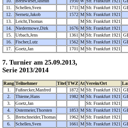
10.
Breitwieser,Jasmin
1950
W
Sfr. Frankfurt 1921
G
11.
Schellen,Sven
1711
M
Sfr. Frankfurt 1921
G
12.
Sernetz,Jakob
1572
M
Sfr. Frankfurt 1921
13.
Leicht,Thomas
M
Sfr. Frankfurt 1921
14.
Niedermowe,Dirk
1676
M
Sfr. Frankfurt 1921
15.
Urbach,Jens
1361
M
Sfr. Frankfurt 1921
G
16.
Fischer,Lutz
1562
M
Sfr. Frankfurt 1921
G
17.
Goetz,Jan
1701
M
Sfr. Frankfurt 1921
7. Turnier am 25.09.2013,
Serie 2013/2014
Rang
Teilnehmer
Titel
TWZ
At
Verein/Ort
La
1.
Fußnecker,Manfred
1872
M
Sfr. Frankfurt 1921
G
2.
Thieme,Hans
1982
M
Sfr. Frankfurt 1921
G
3.
Goetz,Jan
Sfr. Frankfurt 1921
4.
Ostermeier,Thorsten
1853
M
Sfr. Frankfurt 1921
G
5.
Bretschneider,Thomas
1962
M
Sfr. Frankfurt 1921
6.
Schellen,Sven
1661
M
Sfr. Frankfurt 1921
G