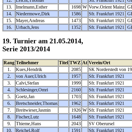
12.
Leicht,Thomas
Sfr. Frankfurt 1921
G
13.
Imelmann,Esther
1698
W
Vorw.Orient Mainz
G
14.
Niedermowe,Dirk
1586
Sfr. Frankfurt 1921
G
15.
Mayer,Andreas
1473
Sfr. Frankfurt 1921
G
16.
Urbach,Jens
1352
Sfr. Frankfurt 1921
G
19. Turnier am 21.05.2014,
Serie 2013/2014
Rang
Teilnehmer
Titel
TWZ
At
Verein/Ort
1.
Kues,Hendrik
2085
SK Norderstedt von 1
2.
von Auer,Ulrich
1957
Sfr. Frankfurt 1921
3.
Calvi,Stefan
1999
Sfr. Frankfurt 1921
4.
Schlesinger,Omri
2160
Sfr. Frankfurt 1921
5.
Goetz,Jan
1703
Sfr. Frankfurt 1921
6.
Bretschneider,Thomas
1962
Sfr. Frankfurt 1921
7.
Breitwieser,Jasmin
1926
W
Sfr. Frankfurt 1921
8.
Fischer,Lutz
1648
Sfr. Frankfurt 1921
9.
Thieme,Hans
2043
SV Oberursel
10.
Reichel,Rolf
1591
Sfr. Frankfurt 1921