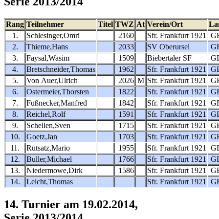
Serie 2013/2014
Rang
Teilnehmer
Titel
TWZ
At
Verein/Ort
La
1.
Schlesinger,Omri
2160
Sfr. Frankfurt 1921
G
2.
Thieme,Hans
2033
SV Oberursel
G
3.
Faysal,Wasim
1509
Biebertaler SF
G
4.
Bretschneider,Thomas
1962
Sfr. Frankfurt 1921
G
5.
Von Auer,Ulrich
2026
M
Sfr. Frankfurt 1921
G
6.
Ostermeier,Thorsten
1822
Sfr. Frankfurt 1921
G
7.
Fußnecker,Manfred
1842
Sfr. Frankfurt 1921
G
8.
Reichel,Rolf
1591
Sfr. Frankfurt 1921
G
9.
Schellen,Sven
1715
Sfr. Frankfurt 1921
G
10.
Goetz,Jan
1703
Sfr. Frankfurt 1921
G
11.
Rutsatz,Mario
1955
Sfr. Frankfurt 1921
G
12.
Buller,Michael
1766
Sfr. Frankfurt 1921
G
13.
Niedermowe,Dirk
1586
Sfr. Frankfurt 1921
G
14.
Leicht,Thomas
Sfr. Frankfurt 1921
G
14. Turnier am 19.02.2014,
Serie 2013/2014