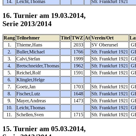
14.
Leicht,Thomas
Sfr. Frankfurt 1921
16. Turnier am 19.03.2014,
Serie 2013/2014
Rang
Teilnehmer
Titel
TWZ
At
Verein/Ort
La
1.
Thieme,Hans
2033
SV Oberursel
G
2.
Buller,Michael
1766
Sfr. Frankfurt 1921
G
3.
Calvi,Stefan
1999
Sfr. Frankfurt 1921
G
4.
Bretschneider,Thomas
1962
Sfr. Frankfurt 1921
G
5.
Reichel,Rolf
1591
Sfr. Frankfurt 1921
G
6.
Klingler,Helge
7.
Goetz,Jan
1703
Sfr. Frankfurt 1921
G
8.
Fischer,Lutz
1648
Sfr. Frankfurt 1921
G
9.
Mayer,Andreas
1473
Sfr. Frankfurt 1921
G
10.
Leicht,Thomas
Sfr. Frankfurt 1921
G
11.
Schellen,Sven
1715
Sfr. Frankfurt 1921
G
15. Turnier am 05.03.2014,