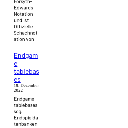
Forsyth-
Edwards-
Notation
und ist
Offizielle
Schachnot
ation von
Endgam
e
tablebas
es
19. Dezember
2022
Endgame
tablebases,
sog.
Endspielda
tenbanken