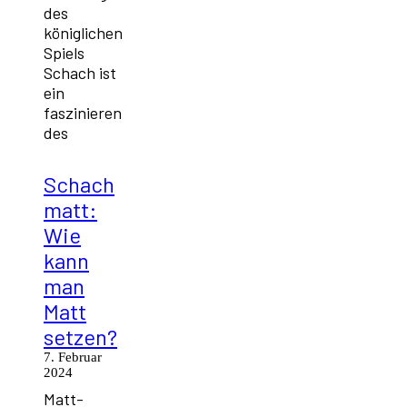
des
königlichen
Spiels
Schach ist
ein
faszinieren
des
Schach
matt:
Wie
kann
man
Matt
setzen?
7. Februar
2024
Matt-