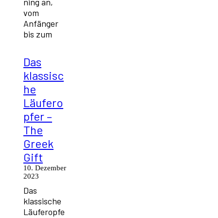
ning an,
vom
Anfänger
bis zum
Das
klassisc
he
Läufero
pfer –
The
Greek
Gift
10. Dezember
2023
Das
klassische
Läuferopfe