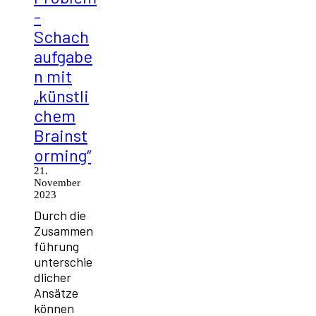
-
Schach
aufgabe
n mit
„künstli
chem
Brainst
orming“
21.
November
2023
Durch die
Zusammen
führung
unterschie
dlicher
Ansätze
können