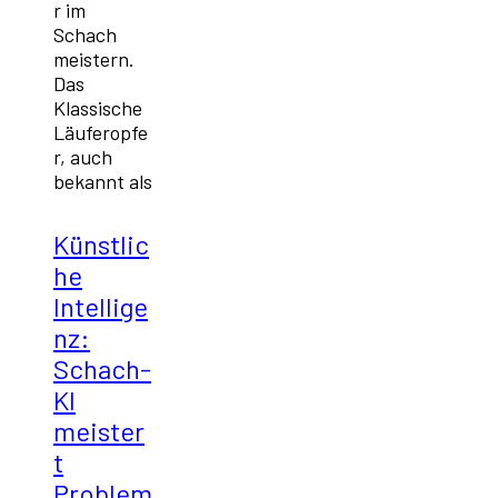
r im
Schach
meistern.
Das
Klassische
Läuferopfe
r, auch
bekannt als
Künstlic
he
Intellige
nz:
Schach-
KI
meister
t
Problem