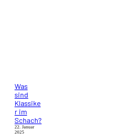
Was
sind
Klassike
r im
Schach?
22. Januar
2025