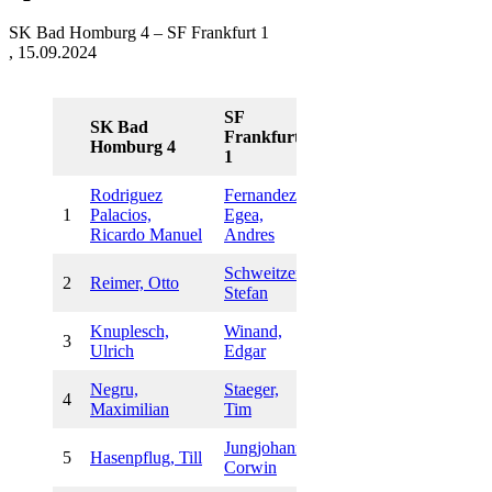
SK Bad Homburg 4 – SF Frankfurt 1
, 15.09.2024
SF
SK Bad
Frankfurt
Homburg 4
1
Rodriguez
Fernandez
1
Palacios,
Egea,
0:1
Ricardo Manuel
Andres
Schweitzer,
2
Reimer, Otto
0:1
Stefan
Knuplesch,
Winand,
3
0:1
Ulrich
Edgar
Negru,
Staeger,
4
0:1
Maximilian
Tim
Jungjohann,
5
Hasenpflug, Till
0:1
Corwin