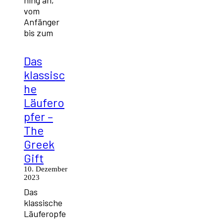
ning an,
vom
Anfänger
bis zum
Das
klassisc
he
Läufero
pfer –
The
Greek
Gift
10. Dezember
2023
Das
klassische
Läuferopfe