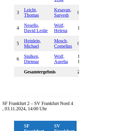
Leicht,
Kesavan,
3
0:1
Thomas
Sarvesh
Nesello,
Wolf,
4
1:0
David Leslie
Helena
Heinlein,
Mosch,
5
0:1
Michael
Cornelius
Stulken,
Wolf,
1/2 :
6
Dietmar
Aurelia
1/2
Gesamtergebnis
2,0:4,0
SF Frankfurt 2 – SV Frankfurt Nord 4
, 03.11.2024, 14:00 Uhr
SF
SV