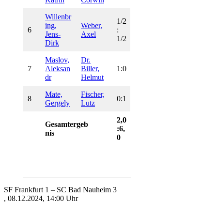
Willenbr
1/2
ing,
Weber,
6
:
Jens-
Axel
1/2
Dirk
Maslov,
Dr.
7
Aleksan
Biller,
1:0
dr
Helmut
Mate,
Fischer,
8
0:1
Gergely
Lutz
2,0
Gesamtergeb
:6,
nis
0
SF Frankfurt 1 – SC Bad Nauheim 3
, 08.12.2024, 14:00 Uhr