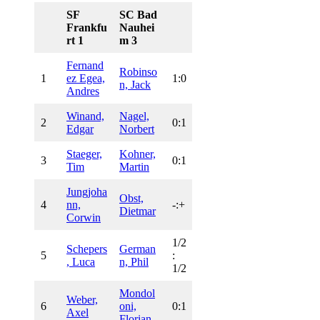
SF
SC Bad
Frankfu
Nauhei
rt 1
m 3
Fernand
Robinso
1
ez Egea,
1:0
n, Jack
Andres
Winand,
Nagel,
2
0:1
Edgar
Norbert
Staeger,
Kohner,
3
0:1
Tim
Martin
Jungjoha
Obst,
4
nn,
-:+
Dietmar
Corwin
1/2
Schepers
German
5
:
, Luca
n, Phil
1/2
Mondol
Weber,
6
oni,
0:1
Axel
Florian