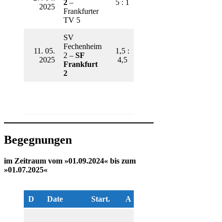
2
–
5 : 1
2025
Frankfurter
TV 5
SV
Fechenheim
11. 05.
1,5 :
2 –
SF
2025
4,5
Frankfurt
2
Begegnungen
im Zeitraum vom »01.09.2024« bis zum
»01.07.2025«
D
Date
Start.
A
R.
NR
Liga
H
SK B