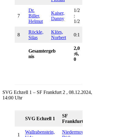
Dr.
1/2
Kaiser,
7
Biller,
:
Danny
Helmut
1/2
Röckle,
Klörs,
8
0:1
Silas
Norbert
2,0
Gesamtergeb
:6,
nis
0
SVG Echzell 1 – SF Frankfurt 2 , 08.12.2024,
14:00 Uhr
SF
SVG Echzell 1
Frankfurt 2
Wallrabenstein,
Niedermowe,
1
1:0