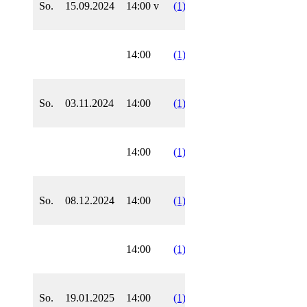
So.
15.09.2024
14:00 v
(1)
1
5
BL
Homb
SF
14:00
(1)
1
1
KL
Frank
Bad
So.
03.11.2024
14:00
(1)
2
6
BL
Vilbel
2
SF
14:00
(1)
2
10
KL
Frank
SF
So.
08.12.2024
14:00
(1)
3
15
BL
Frank
SVG
14:00
(1)
3
12
KL
Echze
SF
So.
19.01.2025
14:00
(1)
4
19
KL
Frank