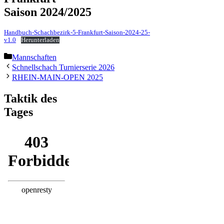
Saison 2024/2025
Handbuch-Schachbezirk-5-Frankfurt-Saison-2024-25-
v1.0
Herunterladen
Kategorien
Mannschaften
Schnellschach Turnierserie 2026
RHEIN-MAIN-OPEN 2025
Taktik des
Tages