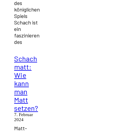
des
königlichen
Spiels
Schach ist
ein
faszinieren
des
Schach
matt:
Wie
kann
man
Matt
setzen?
7. Februar
2024
Matt-