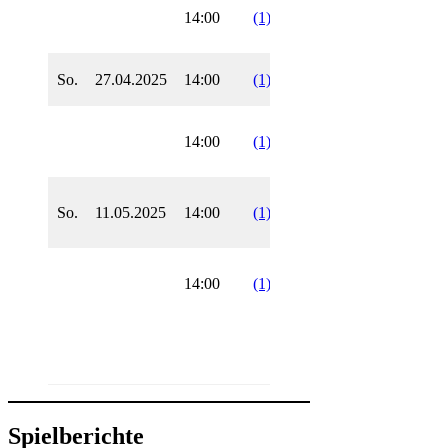
SF
14:00
(1)
7
33
BL
Frank
SF
So.
27.04.2025
14:00
(1)
8
37
KL
Frank
BSK
14:00
(1)
8
39
BL
Frank
SF
So.
11.05.2025
14:00
(1)
9
42
BL
Frank
SV
14:00
(1)
9
45
KL
Fech
2
Spielberichte