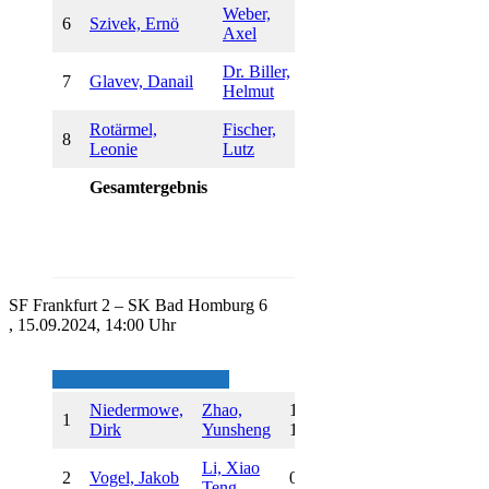
Weber,
6
Szivek, Ernö
1:0
Axel
Dr. Biller,
7
Glavev, Danail
0:1
Helmut
Rotärmel,
Fischer,
8
1:0
Leonie
Lutz
Gesamtergebnis
2,0:6,0
SF Frankfurt 2 – SK Bad Homburg 6
, 15.09.2024, 14:00 Uhr
Niedermowe,
Zhao,
1/2 :
1
Dirk
Yunsheng
1/2
Li, Xiao
2
Vogel, Jakob
0:1
Teng