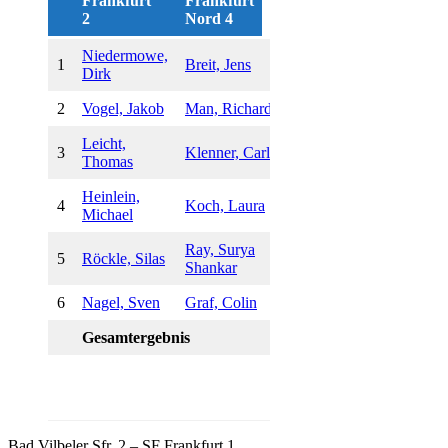
Frankfurt
Frankfurt
2
Nord 4
Niedermowe,
1/2 :
1
Breit, Jens
Dirk
1/2
2
Vogel, Jakob
Man, Richard
0:1
Leicht,
3
Klenner, Carl
0:1
Thomas
Heinlein,
4
Koch, Laura
1:0
Michael
Ray, Surya
5
Röckle, Silas
1:0
Shankar
6
Nagel, Sven
Graf, Colin
1:0
Gesamtergebnis
3,5:2,5
Bad Vilbeler Sfr. 2 – SF Frankfurt 1