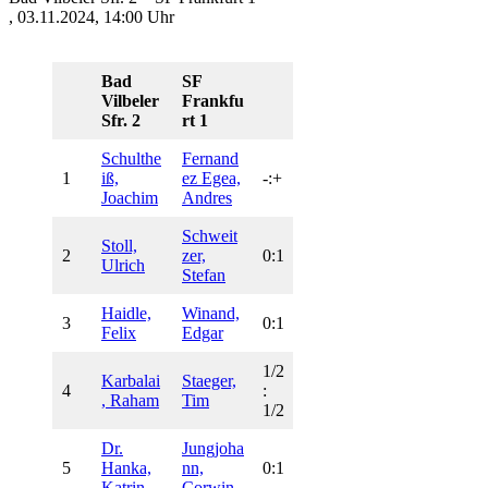
, 03.11.2024, 14:00 Uhr
Bad
SF
Vilbeler
Frankfu
Sfr. 2
rt 1
Schulthe
Fernand
1
iß,
ez Egea,
-:+
Joachim
Andres
Schweit
Stoll,
2
zer,
0:1
Ulrich
Stefan
Haidle,
Winand,
3
0:1
Felix
Edgar
1/2
Karbalai
Staeger,
4
:
, Raham
Tim
1/2
Dr.
Jungjoha
5
Hanka,
nn,
0:1
Katrin
Corwin