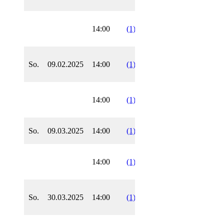
SK H
14:00
(1)
4
17
BL
1
SF
So.
09.02.2025
14:00
(1)
5
24
BL
Frank
SK G
14:00
(1)
5
23
KL
4
SF
So.
09.03.2025
14:00
(1)
6
28
KL
Frank
SC Be
14:00
(1)
6
28
BL
Enkh
SC B
So.
30.03.2025
14:00
(1)
7
34
KL
Nauh