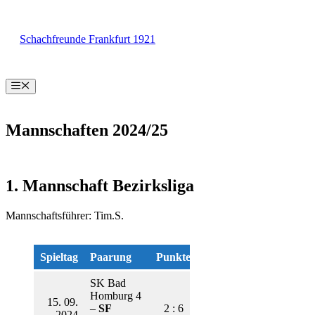
Zum
Inhalt
Schachfreunde Frankfurt 1921
springen
Menü
Mannschaften 2024/25
1. Mannschaft Bezirksliga
Mannschaftsführer: Tim.S.
Spieltag
Paarung
Punkte
SK Bad
Homburg 4
15. 09.
–
SF
2 : 6
2024