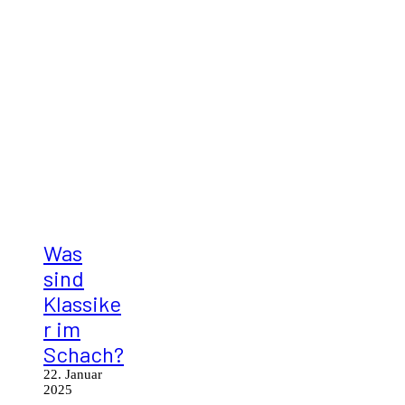
Was
sind
Klassike
r im
Schach?
22. Januar
2025