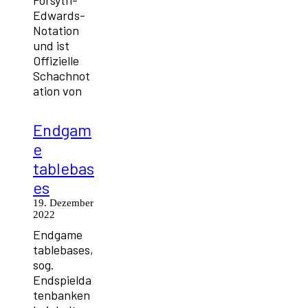
Forsyth-
Edwards-
Notation
und ist
Offizielle
Schachnot
ation von
Endgam
e
tablebas
es
19. Dezember
2022
Endgame
tablebases,
sog.
Endspielda
tenbanken