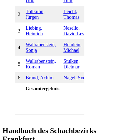
Udo
Dirk
Tollkühn,
Leicht,
2
0:1
Jürgen
Thomas
Liebing,
Nesello,
3
1:0
Heinrich
David Leslie
Wallrabenstein,
Heinlein,
1/2 :
4
Sonja
Michael
1/2
Wallrabenstein,
Stulken,
5
0:1
Roman
Dietmar
6
Brand, Achim
Nagel, Sven
1:0
Gesamtergebnis
3,5:2,5
Handbuch des Schachbezirks
Frankfurt