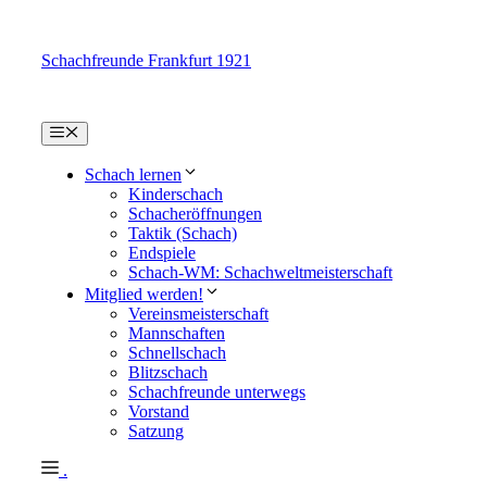
Zum
Inhalt
Schachfreunde Frankfurt 1921
springen
Menü
Schach lernen
Kinderschach
Schacheröffnungen
Taktik (Schach)
Endspiele
Schach-WM: Schachweltmeisterschaft
Mitglied werden!
Vereinsmeisterschaft
Mannschaften
Schnellschach
Blitzschach
Schachfreunde unterwegs
Vorstand
Satzung
.