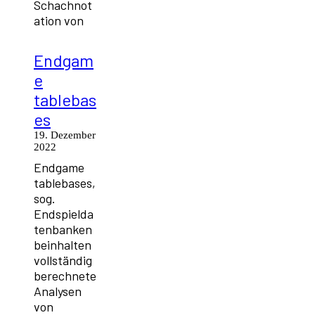
Schachnot
ation von
Endgam
e
tablebas
es
19. Dezember
2022
Endgame
tablebases,
sog.
Endspielda
tenbanken
beinhalten
vollständig
berechnete
Analysen
von