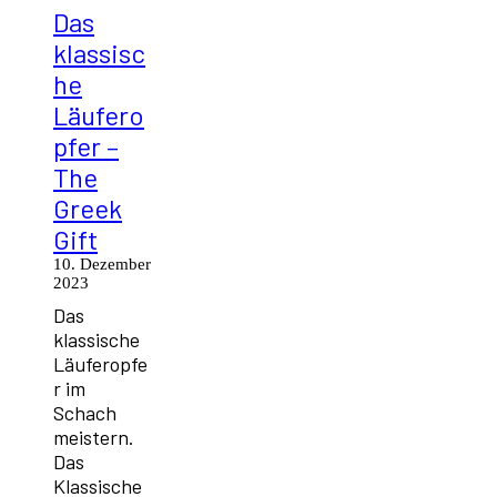
Das
klassisc
he
Läufero
pfer –
The
Greek
Gift
10. Dezember
2023
Das
klassische
Läuferopfe
r im
Schach
meistern.
Das
Klassische