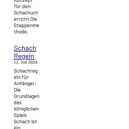
für den
Schachunt
erricht Die
Stappenme
thode,
Schach
Regeln
12. Juli 2024
Schachreg
eln für
Anfänger:
Die
Grundlagen
des
königlichen
Spiels
Schach ist
ein