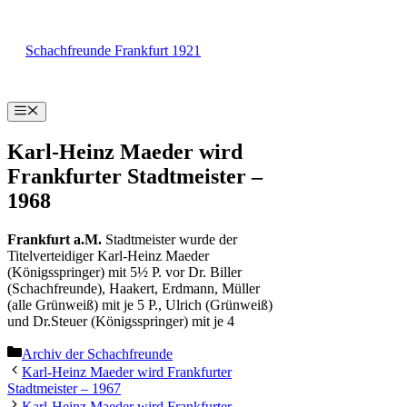
Zum
Inhalt
Schachfreunde Frankfurt 1921
springen
Menü
Karl-Heinz Maeder wird
Frankfurter Stadtmeister –
1968
Frankfurt a.M.
Stadtmeister wurde der
Titelverteidiger Karl-Heinz Maeder
(Königsspringer) mit 5½ P. vor Dr. Biller
(Schachfreunde), Haakert, Erdmann, Müller
(alle Grünweiß) mit je 5 P., Ulrich (Grünweiß)
und Dr.Steuer (Königsspringer) mit je 4
Kategorien
Archiv der Schachfreunde
Karl-Heinz Maeder wird Frankfurter
Stadtmeister – 1967
Karl-Heinz Maeder wird Frankfurter