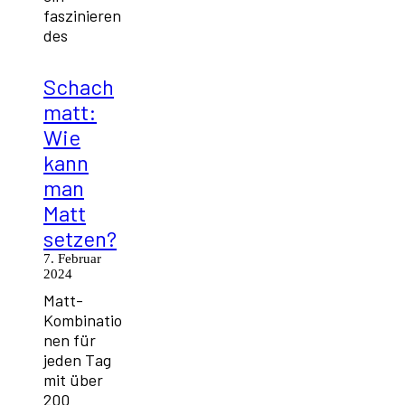
faszinieren
des
Schach
matt:
Wie
kann
man
Matt
setzen?
7. Februar
2024
Matt-
Kombinatio
nen für
jeden Tag
mit über
200