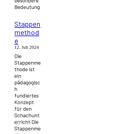
besondere
Bedeutung
Stappen
method
e
12. Juli 2024
Die
Stappenme
thode ist
ein
pädagogisc
h
fundiertes
Konzept
für den
Schachunt
erricht Die
Stappenme