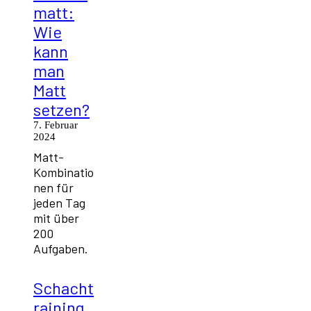
matt:
Wie
kann
man
Matt
setzen?
7. Februar
2024
Matt-
Kombinatio
nen für
jeden Tag
mit über
200
Aufgaben.
Schacht
raining