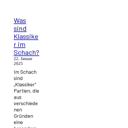
Was
sind
Klassike
r im
Schach?
22. Januar
2025
Im Schach
sind
„Klassiker“
Partien, die
aus
verschiede
nen
Gründen
eine