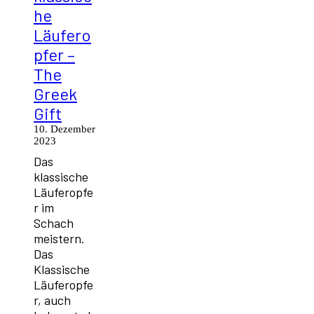
he
Läufero
pfer –
The
Greek
Gift
10. Dezember
2023
Das
klassische
Läuferopfe
r im
Schach
meistern.
Das
Klassische
Läuferopfe
r, auch