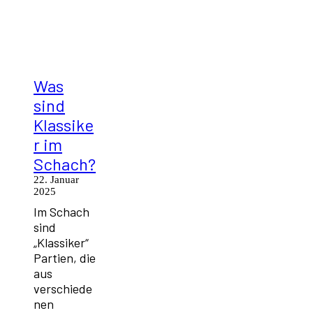
Was
sind
Klassike
r im
Schach?
22. Januar
2025
Im Schach
sind
„Klassiker“
Partien, die
aus
verschiede
nen