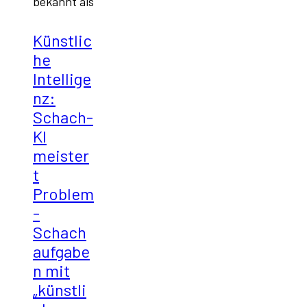
bekannt als
Künstlic
he
Intellige
nz:
Schach-
KI
meister
t
Problem
-
Schach
aufgabe
n mit
„künstli